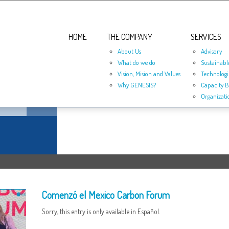
HOME
THE COMPANY
SERVICES
About Us
Advisory
What do we do
Sustainabl
Vision, Mision and Values
Technologi
Why GENESIS?
Capacity B
Organizati
Comenzó el Mexico Carbon Forum
Sorry, this entry is only available in Español.