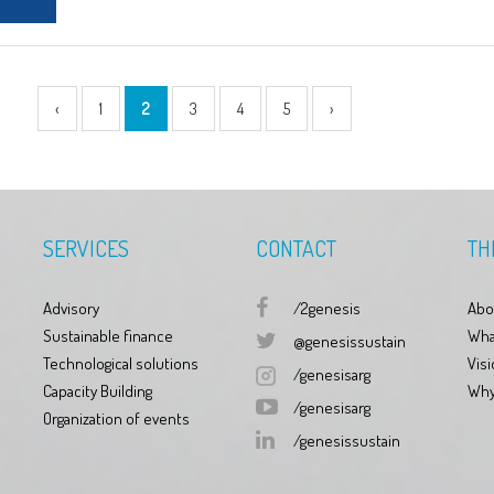
‹
1
2
3
4
5
›
SERVICES
CONTACT
TH
Advisory
/2genesis
Abo
Sustainable finance
Wha
@genesissustain
Technological solutions
Visi
/genesisarg
Capacity Building
Why
/genesisarg
Organization of events
/genesissustain