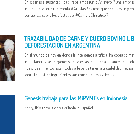
En @genesis_sustentabilidad trabajamos junto Artevivo, ? una empre
internacional que representa #ArtistasPlásticos, que promueven y cr
conciencia sobre los efectos del #CambioClimático.?
TRAZABILIDAD DE CARNE Y CUERO BOVINO LIB
DEFORESTACIÓN EN ARGENTINA
En el mundo de hoy en donde la inteligencia artificial ha cobrado ma
importancia y las imágenes satelitales las tenemos al alcance del teléf
nuestros alimentos están todavía lejos de tener la trazabilidad necesar
sobre todo si los ingredientes son commodities agrícolas.
Genesis trabaja para las MiPYMEs en Indonesia
Sorry, this entry is only available in Español.