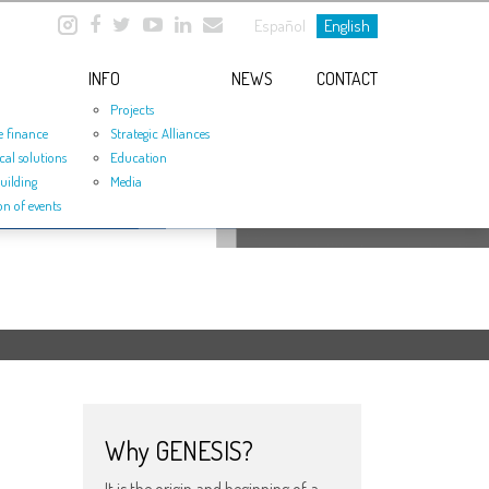
Español
English
INFO
NEWS
CONTACT
Projects
e finance
Strategic Alliances
cal solutions
Education
uilding
Media
on of events
Why GENESIS?
It is the origin and beginning of a