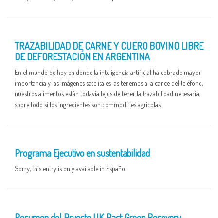
15 SEP
TRAZABILIDAD DE CARNE Y CUERO BOVINO LIBRE
DE DEFORESTACIÓN EN ARGENTINA
En el mundo de hoy en donde la inteligencia artificial ha cobrado mayor
importancia y las imágenes satelitales las tenemos al alcance del teléfono,
nuestros alimentos están todavía lejos de tener la trazabilidad necesaria,
sobre todo si los ingredientes son commodities agrícolas.
10 AUG
Programa Ejecutivo en sustentabilidad
Sorry, this entry is only available in Español.
17 JUN
Resumen del Pryecto UK Pact Green Recovery