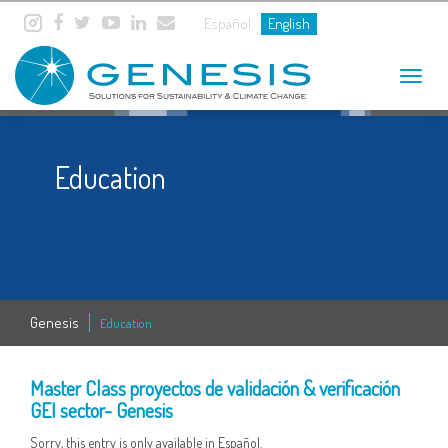
Español
English
Toggle
navigat
Education
Genesis
Education
21 MAR
Master Class proyectos de validación & verificación
GEI sector- Genesis
Sorry, this entry is only available in Español.