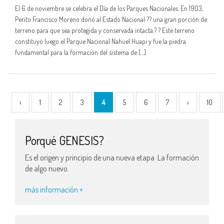
El 6 de noviembre se celebra el Día de los Parques Nacionales. En 1903,
Perito Francisco Moreno donó al Estado Nacional ?? una gran porción de
terreno para que sea protegida y conservada intacta.? ? Este terreno
constituyó luego el Parque Nacional Nahuel Huapi y fue la piedra
fundamental para la formación del sistema de […]
‹
1
2
3
4
5
6
7
›
10
Porqué GENESIS?
Es el origen y principio de una nueva etapa. La formación
de algo nuevo.
más información +