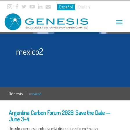
Español
English
Toggle
navigat
mexico2
Génesis
mexico2
19 DEC
Argentina Carbon Forum 2026: Save the Date —
June 3–4
Disculpa, pero esta entrada está disponible sólo en English.