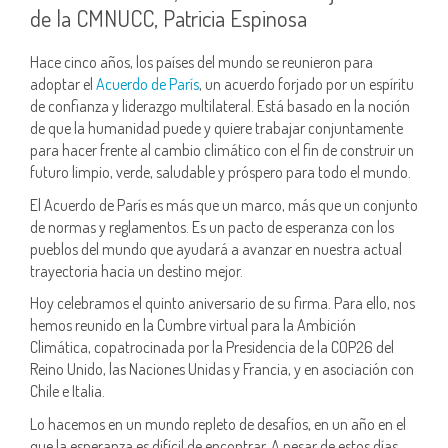
de la CMNUCC, Patricia Espinosa
Hace cinco años, los países del mundo se reunieron para
adoptar el
Acuerdo de París
, un acuerdo forjado por un espíritu
de confianza y liderazgo multilateral. Está basado en la noción
de que la humanidad puede y quiere trabajar conjuntamente
para hacer frente al cambio climático con el fin de construir un
futuro limpio, verde, saludable y próspero para todo el mundo.
El Acuerdo de París es más que un marco, más que un conjunto
de normas y reglamentos. Es un pacto de esperanza con los
pueblos del mundo que ayudará a avanzar en nuestra actual
trayectoria hacia un destino mejor.
Hoy celebramos el quinto aniversario de su firma. Para ello, nos
hemos reunido en la Cumbre virtual para la Ambición
Climática, copatrocinada por la Presidencia de la COP26 del
Reino Unido, las Naciones Unidas y Francia, y en asociación con
Chile e Italia.
Lo hacemos en un mundo repleto de desafíos, en un año en el
que la esperanza es difícil de encontrar. A pesar de estos días