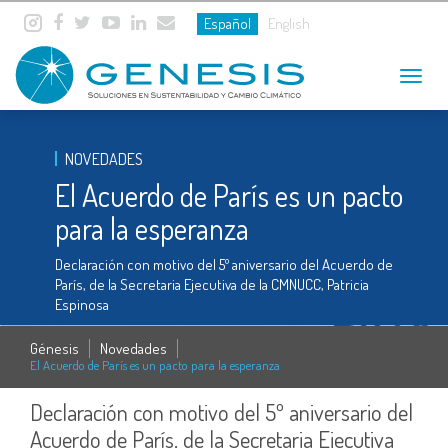
Español
English
Toggle
navigat
NOVEDADES
El Acuerdo de París es un pacto
para la esperanza
Declaración con motivo del 5º aniversario del Acuerdo de
París, de la Secretaria Ejecutiva de la CMNUCC, Patricia
Espinosa
Génesis
Novedades
El Acuerdo de París es un pacto para la esperanza
Declaración con motivo del 5º aniversario del
Acuerdo de París, de la Secretaria Ejecutiva