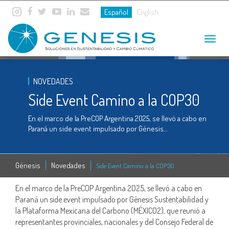
Español
English
Toggle
navigat
NOVEDADES
Side Event Camino a la COP30
En el marco de la PreCOP Argentina 2025, se llevó a cabo en
Paraná un side event impulsado por Génesis…
Génesis
Novedades
Side Event Camino a la COP30
En el marco de la PreCOP Argentina 2025, se llevó a cabo en
Paraná un side event impulsado por Génesis Sustentabilidad y
la Plataforma Mexicana del Carbono (MÉXICO2), que reunió a
representantes provinciales, nacionales y del Consejo Federal de