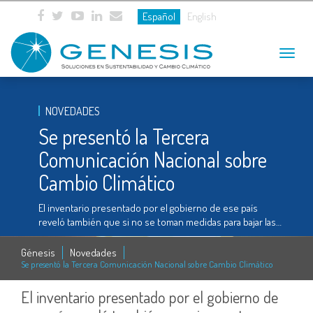
Español
English
Toggle
navigat
NOVEDADES
Se presentó la Tercera
Comunicación Nacional sobre
Cambio Climático
El inventario presentado por el gobierno de ese país
reveló también que si no se toman medidas para bajar las…
Génesis
Novedades
Se presentó la Tercera Comunicación Nacional sobre Cambio Climático
El inventario presentado por el gobierno de