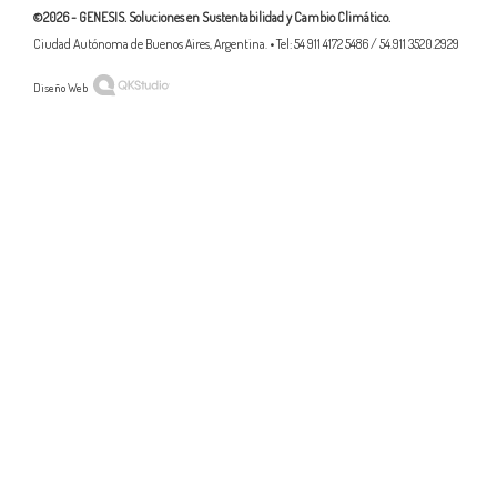
©2026 - GENESIS. Soluciones en Sustentabilidad y Cambio Climático.
Ciudad Autónoma de Buenos Aires, Argentina. • Tel: 54 911 4172 5486 / 54.911 3520.2929
Diseño Web