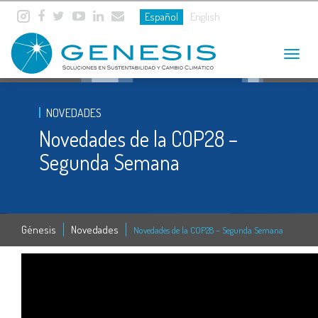
Español
English
Toggle
navigat
NOVEDADES
Novedades de la COP28 –
Segunda Semana
Génesis
Novedades
Novedades de la COP28 – Segunda Semana