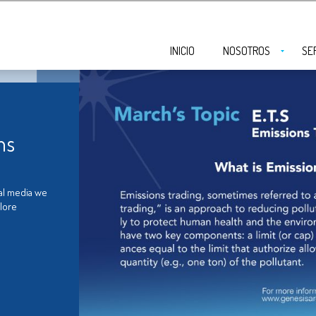
INICIO
NOSOTROS
SE
ns
al media we
plore