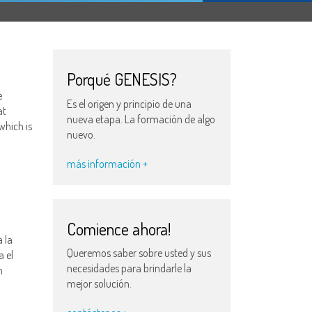
Porqué GENESIS?
e
Es el origen y principio de una
at
nueva etapa. La formación de algo
which is
nuevo.
más información +
Comience ahora!
 la
Queremos saber sobre usted y sus
a el
necesidades para brindarle la
n
mejor solución.