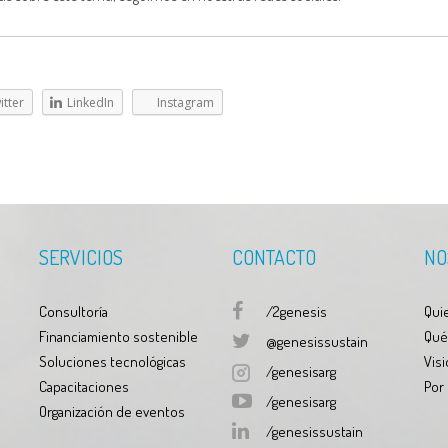
itter
LinkedIn
Instagram
SERVICIOS
CONTACTO
NO
Consultoría
/2genesis
Qui
Financiamiento sostenible
Qué
@genesissustain
Soluciones tecnológicas
Visi
/genesisarg
Capacitaciones
Por
/genesisarg
Organización de eventos
/genesissustain