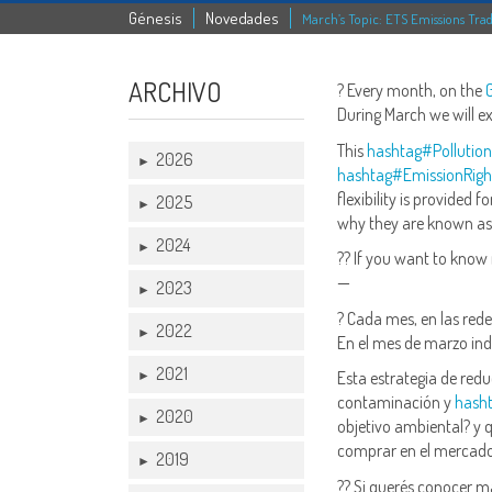
Génesis
Novedades
March’s Topic: ETS Emissions Tr
ARCHIVO
? Every month, on the
During March we will e
This
hashtag
#
Pollution
2026
►
hashtag
#
EmissionRigh
flexibility is provided
2025
►
why they are known as
2024
►
?? If you want to know
—
2023
►
? Cada mes, en las red
2022
►
En el mes de marzo i
2021
►
Esta estrategia de redu
contaminación y
hash
2020
►
objetivo ambiental? y 
comprar en el mercado
2019
►
?? Si querés conocer m