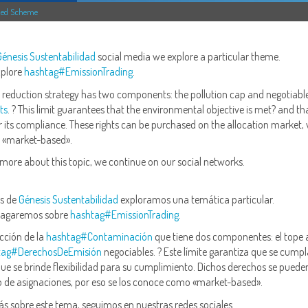
aded Scheme
Génesis Sustentabilidad
social media we explore a particular theme.
xplore
hashtag
#
EmissionTrading
.
reduction strategy has two components: the pollution cap and negotiabl
ts
. ? This limit guarantees that the environmental objective is met? and th
 for its compliance. These rights can be purchased on the allocation market, 
 «market-based».
 more about this topic, we continue on our social networks.
es de
Génesis Sustentabilidad
exploramos una temática particular.
ndagaremos sobre
hashtag
#
EmissionTrading
.
cción de la
hashtag
#
Contaminación
que tiene dos componentes: el tope a
tag
#
DerechosDeEmisión
negociables. ? Este límite garantiza que se cumpl
que se brinde flexibilidad para su cumplimiento. Dichos derechos se puede
 de asignaciones, por eso se los conoce como «market-based».
ás sobre este tema, seguimos en nuestras redes sociales.