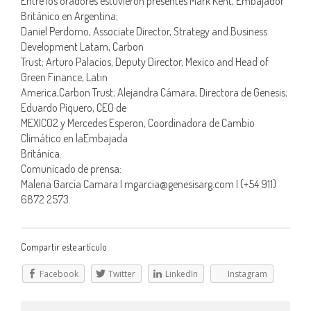
Entre los oradores estuvieron presentes Mark Kent, Embajador
Británico en Argentina;
Daniel Perdomo, Associate Director, Strategy and Business
Development Latam, Carbon
Trust; Arturo Palacios, Deputy Director, Mexico and Head of
Green Finance, Latin
America,Carbon Trust; Alejandra Cámara, Directora de Genesis;
Eduardo Piquero, CEO de
MEXICO2 y Mercedes Esperon, Coordinadora de Cambio
Climático en laEmbajada
Británica.
Comunicado de prensa:
Malena García Camara I mgarcia@genesisarg.com I (+54 911)
6872 2573.
Compartir este artículo
Facebook
Twitter
LinkedIn
Instagram