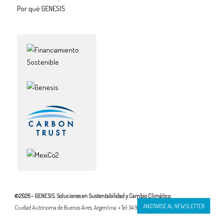
Por qué GENESIS
©2026 - GENESIS. Soluciones en Sustentabilidad y Cambio Climático.
ANOTARSE AL NEWSLETTER
Ciudad Autónoma de Buenos Aires, Argentina. • Tel: 54 911 4172 5486 / 54.911 3520.2929