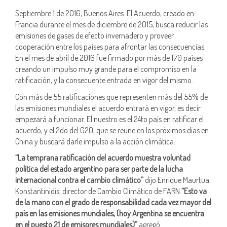
Septiembre 1 de 2016, Buenos Aires. El Acuerdo, creado en
Francia durante el mes de diciembre de 2015, busca reducir las
emisiones de gases de efecto invernadero y proveer
cooperación entre los paises para afrontar las consecuencias.
En el mes de abril de 2016 fue firmado por más de 170 países
creando un impulso muy grande para el compromiso en la
ratificación, y la consecuente entrada en vigor del mismo.
Con más de 55 ratificaciones que representen más del 55% de
las emisiones mundiales el acuerdo entrará en vigor, es decir
empezará a funcionar. El nuestro es el 24to país en ratificar el
acuerdo, y el 2do del G20, que se reune en los próximos días en
China y buscará darle impulso a la acción climática.
“La temprana ratificación del acuerdo muestra voluntad
política del estado argentino para ser parte de la lucha
internacional contra el cambio climático”
dijo Enrique Maurtua
Konstantinidis, director de Cambio Climático de FARN.
“Esto va
de la mano con el grado de responsabilidad cada vez mayor del
país en las emisiones mundiales, (hoy Argentina se encuentra
en el puesto 21 de emisores mundiales)”
agregó .