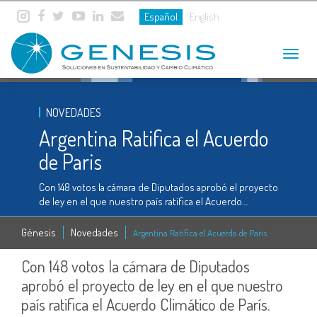
Español
English
Toggle
navigat
NOVEDADES
Argentina Ratifica el Acuerdo
de Paris
Con 148 votos la cámara de Diputados aprobó el proyecto
de ley en el que nuestro país ratifica el Acuerdo…
Génesis
Novedades
Argentina Ratifica el Acuerdo de Paris
Con 148 votos la cámara de Diputados
aprobó el proyecto de ley en el que nuestro
país ratifica el Acuerdo Climático de París.