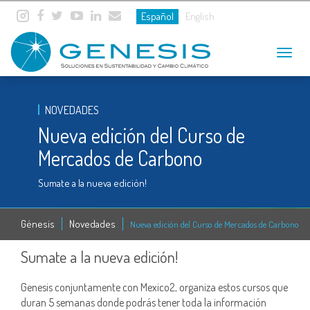
Español
English
Toggle
navigat
NOVEDADES
Nueva edición del Curso de
Mercados de Carbono
Sumate a la nueva edición!
Génesis
Novedades
Nueva edición del Curso de Mercados de Carbono
Sumate a la nueva edición!
Genesis conjuntamente con Mexico2, organiza estos cursos que
duran 5 semanas donde podrás tener toda la información