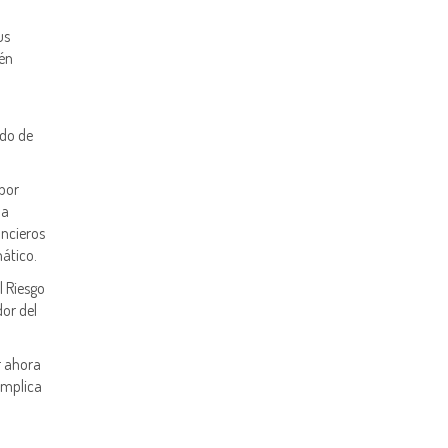
us
ién
rdo de
por
la
ancieros
mático.
l Riesgo
dor del
r ahora
implica