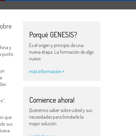
sobre
Porqué GENESIS?
Es el origen y principio de una
China y
nueva etapa. La formación de algo
a punto
nuevo.
—un
más información +
da
idas
Comience ahora!
o”,
Queremos saber sobre usted y sus
necesidades para brindarle la
ión que
mejor solución.
ado sus
 Nueva