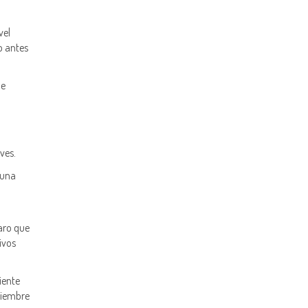
vel
o antes
ue
ves.
 una
laro que
ivos
iente
viembre