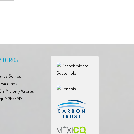
SOTROS
enes Somos
 Hacemos
ón, Misión y Valores
 qué GENESIS