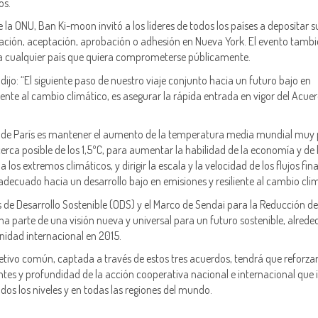
os.
e la ONU, Ban Ki-moon invitó a los líderes de todos los países a depositar s
cación, aceptación, aprobación o adhesión en Nueva York. El evento tamb
 a cualquier país que quiera comprometerse públicamente.
 dijo: “El siguiente paso de nuestro viaje conjunto hacia un futuro bajo en
frente al cambio climático, es asegurar la rápida entrada en vigor del Acue
o de París es mantener el aumento de la temperatura media mundial muy 
erca posible de los 1,5ºC, para aumentar la habilidad de la economía y de 
los extremos climáticos, y dirigir la escala y la velocidad de los flujos fin
adecuado hacia un desarrollo bajo en emisiones y resiliente al cambio cli
 de Desarrollo Sostenible (ODS) y el Marco de Sendai para la Reducción de
ma parte de una visión nueva y universal para un futuro sostenible, alrede
nidad internacional en 2015.
etivo común, captada a través de estos tres acuerdos, tendrá que reforza
ntes y profundidad de la acción cooperativa nacional e internacional que 
odos los niveles y en todas las regiones del mundo.