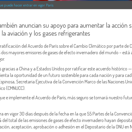
ue puede hacer entrar en vigor París
también anuncian su apoyo para aumentar la acción 
la aviación y los gases refrigerantes
 ratificación del Acuerdo de París sobre el Cambio Climático por parte de 
s dos mayores emisores de gases de efecto invernadero del mundo – está 
or.
s gracias a China y a Estados Unidos por ratificar este acuerdo histórico 
sienta la oportunidad de un futuro sostenible para cada nación y para ca
 Espinosa, Secretaria Ejecutiva de la Convención Marco de las Naciones Un
tico (CMNUCC).
que e implemente el Acuerdo de París, más seguro se tornará nuestro futur
ra en vigor 30 días después de la fecha en la que 55 Partes de la Convenc
del total de las emisiones de gases de efecto invernadero hayan deposit
cación, aceptación, aprobación o adhesión en el Depositario de la ONU en