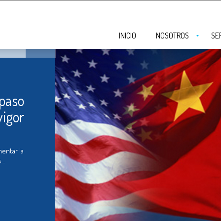
INICIO
NOSOTROS
SE
 paso
vigor
entar la
s…