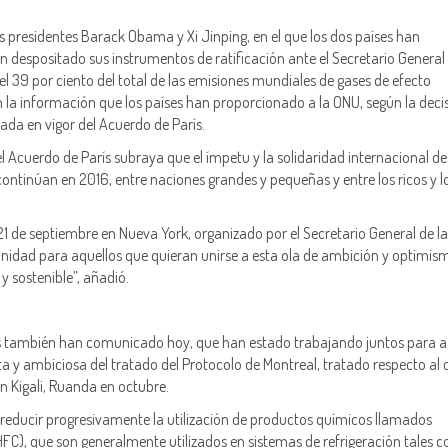
s presidentes Barack Obama y Xi Jinping, en el que los dos países han
despositado sus instrumentos de ratificación ante el Secretario General 
l 39 por ciento del total de las emisiones mundiales de gases de efecto
 la información que los países han proporcionado a la ONU, según la deci
ada en vigor del Acuerdo de París.
el Acuerdo de París subraya que el ímpetu y la solidaridad internacional de
 continúan en 2016, entre naciones grandes y pequeñas y entre los ricos y l
 21 de septiembre en Nueva York, organizado por el Secretario General de l
nidad para aquellos que quieran unirse a esta ola de ambición y optimis
 sostenible”, añadió.
s también han comunicado hoy, que han estado trabajando juntos para a
y ambiciosa del tratado del Protocolo de Montreal, tratado respecto al c
n Kigali, Ruanda en octubre.
educir progresivamente la utilización de productos químicos llamados
FC), que son generalmente utilizados en sistemas de refrigeración tales 