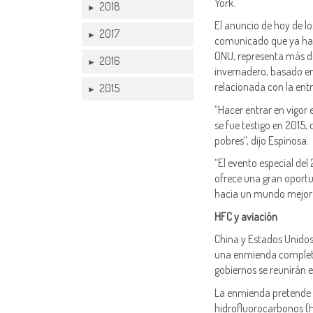
York.
2018
►
El anuncio de hoy de lo
2017
►
comunicado que ya han 
ONU, representa más de
2016
►
invernadero, basado en
relacionada con la entr
2015
►
“Hacer entrar en vigor 
se fue testigo en 2015,
pobres“, dijo Espinosa.
“El evento especial del
ofrece una gran oportu
hacia un mundo mejor y
HFC y aviación
China y Estados Unido
una enmienda completa 
gobiernos se reunirán e
La enmienda pretende r
hidrofluorocarbonos (H