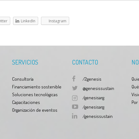
itter
LinkedIn
Instagram
SERVICIOS
CONTACTO
NO
Consultoría
/2genesis
Qui
Financiamiento sostenible
Qué
@genesissustain
Soluciones tecnológicas
Visi
/genesisarg
Capacitaciones
Por
/genesisarg
Organización de eventos
/genesissustain