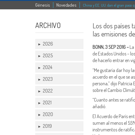
Génesis
Novedades
China y EE. UU. dan el gran paso q
ARCHIVO
Los dos países 
las emisiones de 
2026
►
BONN, 3 SEP 2016 –
La
de Estados Unidos – lo
2025
►
de hacerlo entrar en vig
2024
►
“Me gustaría dar hoy la
acuerdo en el que se a
2023
►
persona,” dijo Patricia
sobre el Cambio Climá
2022
►
“Cuanto antes se ratifi
2021
►
añadió.
2020
►
El Acuerdo de París ent
sumen al menos el 55% 
2019
►
instrumentos de ratifi