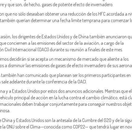
re y que son, de hecho, gases de potente efecto de invernadero.
on que no sólo deseaban obtener una reducción de los HFC acordada a ni
e también querían determinar una fecha límite temprana para comenzar l
sión, los dirigentes de Estados Unidos y de China también anunciaron q
e conciernen a las emisiones del sector de la aviación, a cargo de la
n Civil Internacional (OACI) durante su reunión a finales de este mes.
iernos decidirán si se acepta un mecanismo de mercado que aliente a los
s a disminuir las emisiones de gases de efecto invernadero de sus aerona
s también han comunicado que planean ser los primeros participantes en
ón sale adelante durante la conferencia de la OACI.
China y a Estados Unidos por estos dos anuncios adicionales. Mientras que el
vehículo principal de acción en la lucha contra el cambio climático, está c
ernacionales deben trabajar conjuntamente para conseguir nuestros objet
inosa.
 China y Estados Unidos son la antesala de la Cumbre del G20 y de la sigu
de la ONU sobre el Clima—conocida como COP22— que tendrá lugar en no