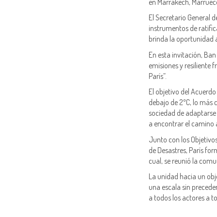
en Marrakech, Marruec
El Secretario General d
instrumentos de ratifi
brinda la oportunidad
En esta invitación, Ban
emisiones y resiliente 
París”.
El objetivo del Acuerd
debajo de 2ºC, lo más c
sociedad de adaptarse a 
a encontrar el camino 
Junto con los Objetivos
de Desastres, París for
cual, se reunió la comu
La unidad hacia un obj
una escala sin precede
a todos los actores a t