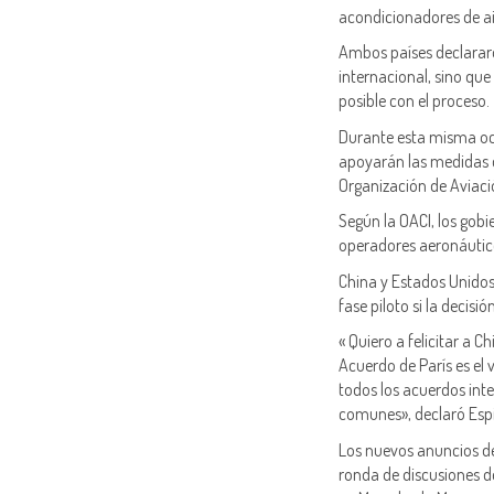
acondicionadores de ai
Ambos países declarar
internacional, sino qu
posible con el proceso.
Durante esta misma oca
apoyarán las medidas qu
Organización de Aviació
Según la OACI, los gob
operadores aeronáutico
China y Estados Unido
fase piloto si la decisi
« Quiero a felicitar a 
Acuerdo de París es el 
todos los acuerdos int
comunes», declaró Esp
Los nuevos anuncios de
ronda de discusiones 