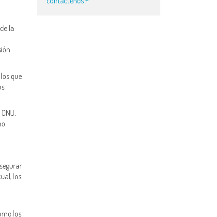
contáctenos +
de la
sión
 los que
os
a ONU,
mo
segurar
ual, los
como los