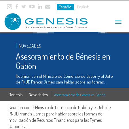
Español
English
Toggle
navigat
NOVEDADES
Asesoramiento de Génesis en
Gabón
Reunión con el Ministro de Comercio de Gabón y el Jefe
de PNUD Francis James para hablar sobre las formas…
Génesis
Novedades
Asesoramiento de Génesis en Gabón
Reunión con el Ministro de Comercio de Gabón y el Jefe de
PNUD Francis James para hablar sobre las formas de
movilización de Recursos Financieros para las Pymes
Gabonesas.