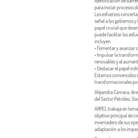
identificación de barre
para iniciar procesos d
Los esfuerzos concerta
señal a los gobiernos y
papel crucial que dese
puede facilitar los esf
incluyen:
• Fomentar y avanzar c
• Impulsar la transform
renovables y el aumento
• Destacar el papel ind
Estamos convencidos de
transformacionales pod
Alejandra Cámara, dir
del Sector Petróleo, G
ARPEL trabaja en tema
objetivo principal de c
invernadero de sus ope
adaptación a los impac