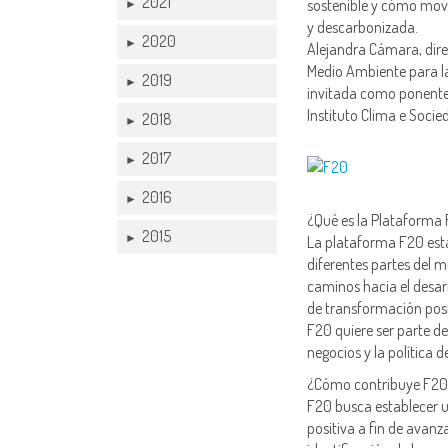
2021
sostenible y cómo movil
►
y descarbonizada.
2020
►
Alejandra Cámara, direc
Medio Ambiente para la
2019
►
invitada como ponente y
Instituto Clima e Soci
2018
►
2017
►
2016
►
¿Qué es la Plataforma
2015
►
La plataforma F20 está
diferentes partes del 
caminos hacia el desar
de transformación posi
F20 quiere ser parte de 
negocios y la política d
¿Cómo contribuye F20 a
F20 busca establecer u
positiva a fin de avanz