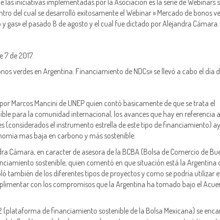
 las iniciativas implementadas por la Asociación es la serie de Webinars 
tro del cual se desarrolló exitosamente el Webinar » Mercado de bonos ve
eo y gas» el pasado 8 de agosto y el cual fue dictado por Alejandra Cámara.
e 7 de 2017.
onos verdes en Argentina: Financiamiento de NDCs» se llevó a cabo el día d
 por Marcos Mancini de UNEP quien contó basicamente de que se trata el
ble para la comunidad internacional, los avances que hay en referencia 
s (considerados el instrumento estrella de este tipo de financiamiento) 
onomía mas baja en carbono y más sostenible.
dra Cámara, en caracter de asesora de la BCBA (Bolsa de Comercio de Bu
anciamiento sostenible, quien comentó en que situación está la Argentina 
ló también de los diferentes tipos de proyectos y como se podría utilizar e
limentar con los compromisos que la Argentina ha tomado bajo el Acue
2 (plataforma de financiamiento sostenible de la Bolsa Mexicana) se enca