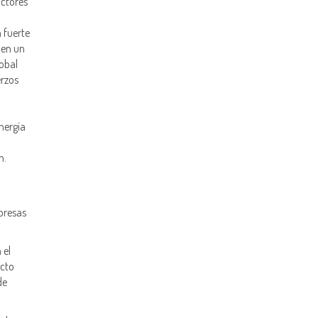
actores
 fuerte
nen un
lobal
erzos
nergía
n.
presas
 el
ecto
de