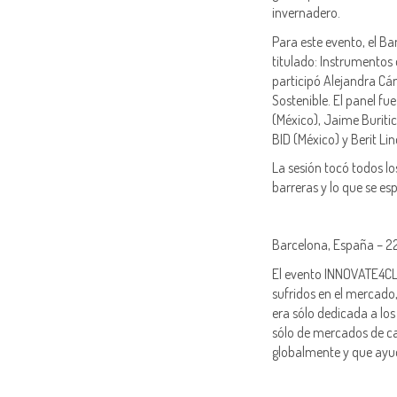
invernadero.
Para este evento, el B
titulado: Instrumento
participó Alejandra Cá
Sostenible. El panel f
(México), Jaime Buritic
BID (México) y Berit L
La sesión tocó todos lo
barreras y lo que se e
Barcelona, España – 22
El evento INNOVATE4CL
sufridos en el mercado
era sólo dedicada a los
sólo de mercados de ca
globalmente y que ayu