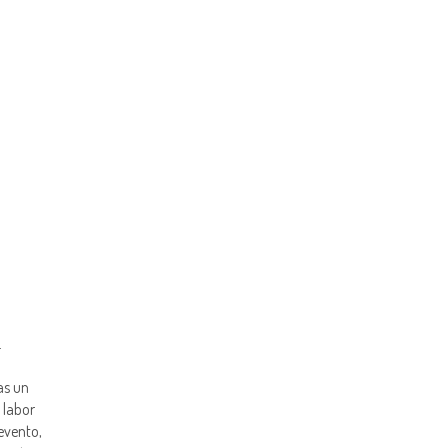
L
as un
 labor
 evento,