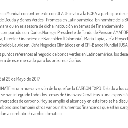
anco Mundial conjuntamente con OLADE invito a la BCBA a participar de u
s de Deuda y Bonos Verdes- Promesa en Latinoamérica. En nombre de la 
mara quien es asesora de dicha institución en temas de Financiamiento
ue compartido con: Carlos Noriega, Presidente de Fondo de Pensión AMAFO
a, Director Financiero de Bancoldex (Colombia), María Tapia, Jefa Proyect
indholdt-Lauridsen, Jefa Negocios Climáticos en el CFI-Banco Mundial (USA
s puntos referentes al negocio de bonos verdes en Latinoamérica, los desaf
spera de este mercado para los próximos 5 años.
 al 25 de Mayo de 2017.
IMATE es una nueva versión de lo que fue la CARBON EXPO. Debido a los 
, se han integrado todos los temas de Finanzas Climáticas a una exposici
 mercados de carbono. Hoy se amplió el alcance y en este foro se ha discu
rbono sino también otros varios instrumentos financieros que están sur
dan a combatir el cambio climático.