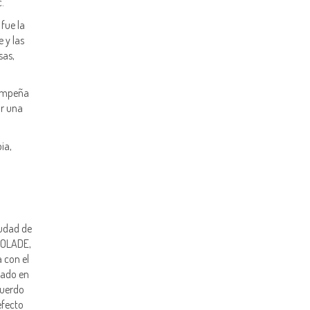
c.
fue la
 y las
sas,
sempeña
ar una
ia,
iudad de
, OLADE,
a con el
mado en
cuerdo
efecto