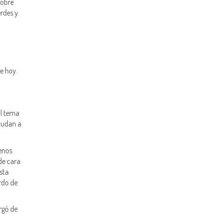
sobre
rdes y
e hoy.
al tema
ayudan a
enos
de cara
sta
rdo de
rgó de