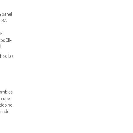
n panel
BCBA
RE
os CII-
).
íos, las
cambios
ón que
tido no
giendo