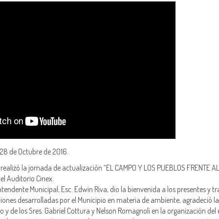
28 de Octubre de 2016.
e realizó la jornada de actualización “EL CAMPO Y LOS PUEBLOS FRENTE A
l Auditorio Cinex.
Intendente Municipal, Esc. Edwin Riva, dio la bienvenida a los presentes y tr
iones desarrolladas por el Municipio en materia de ambiente, agradeció la
nio y de los Sres. Gabriel Cottura y Nelson Romagnoli en la organización del