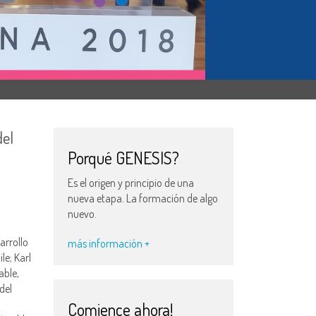
del
Porqué GENESIS?
Es el origen y principio de una
nueva etapa. La formación de algo
nuevo.
arrollo
más información +
le; Karl
able,
del
Comience ahora!