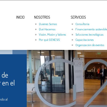
INICIO
NOSOTROS
SERVICIOS
Quienes Somos
Consultoría
Qué Hacemos
Financiamiento sostenible
Visión, Misión y Valores
Soluciones tecnológicas
Por qué GENESIS
Capacitaciones
Organización de eventos
 de
 en el
ndo al