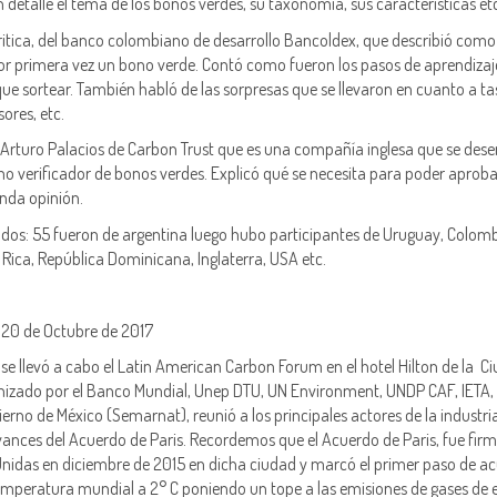
en detalle el tema de los bonos verdes, su taxonomía, sus características et
itica, del banco colombiano de desarrollo Bancoldex, que describió como 
por primera vez un bono verde. Contó como fueron los pasos de aprendizaje
ue sortear. También habló de las sorpresas que se llevaron en cuanto a ta
sores, etc.
e Arturo Palacios de Carbon Trust que es una compañía inglesa que se de
mo verificador de bonos verdes. Explicó qué se necesita para poder aprob
unda opinión.
os: 55 fueron de argentina luego hubo participantes de Uruguay, Colomb
Rica, República Dominicana, Inglaterra, USA etc.
l 20 de Octubre de 2017
 se llevó a cabo el Latin American Carbon Forum en el hotel Hilton de la C
anizado por el Banco Mundial, Unep DTU, UN Environment, UNDP CAF, IETA
ierno de México (Semarnat), reunió a los principales actores de la industri
avances del Acuerdo de Paris. Recordemos que el Acuerdo de Paris, fue fir
nidas en diciembre de 2015 en dicha ciudad y marcó el primer paso de a
 temperatura mundial a 2° C poniendo un tope a las emisiones de gases de 