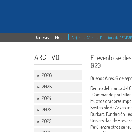
Génesis
Media
Alejandra Cámara, Directora de GENESIS, 
ARCHIVO
El evento se des
G20
2026
►
Buenos Aires, 6 de sep
2025
►
Dentro del marco del G2
«Cambiando por trillone
2024
►
Muchos oradores impor
Sostenible de Argentina
2023
►
Burkart, Fundación Leon
Universidad de Harvard
2022
►
Perú, entre otros se re