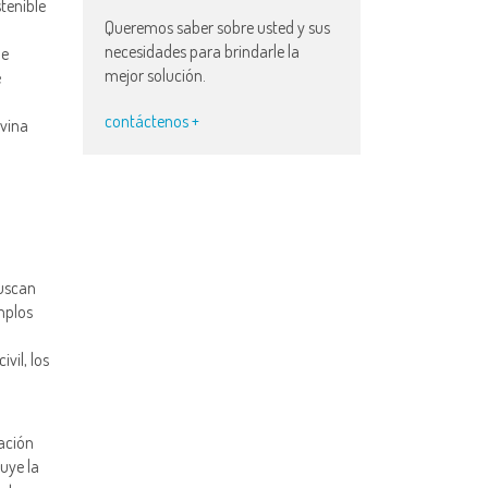
tenible
Queremos saber sobre usted y sus
necesidades para brindarle la
de
mejor solución.
e
contáctenos +
Avina
buscan
mplos
vil, los
mación
uye la