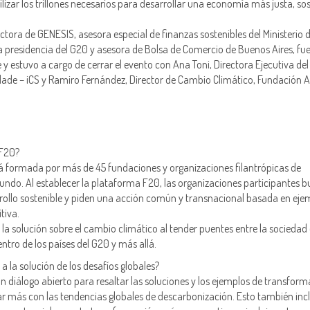
izar los trillones necesarios para desarrollar una economía más justa, sos
tora de GENESIS, asesora especial de finanzas sostenibles del Ministerio 
 presidencia del G20 y asesora de Bolsa de Comercio de Buenos Aires, fu
 estuvo a cargo de cerrar el evento con Ana Toni, Directora Ejecutiva del
edade – iCS y Ramiro Fernández, Director de Cambio Climático, Fundación 
 F20?
 formada por más de 45 fundaciones y organizaciones filantrópicas de
mundo. Al establecer la plataforma F20, las organizaciones participantes 
rollo sostenible y piden una acción común y transnacional basada en eje
tiva.
la solución sobre el cambio climático al tender puentes entre la sociedad ci
entro de los países del G20 y más allá.
 la solución de los desafíos globales?
n diálogo abierto para resaltar las soluciones y los ejemplos de transfor
ar más con las tendencias globales de descarbonización. Esto también incl