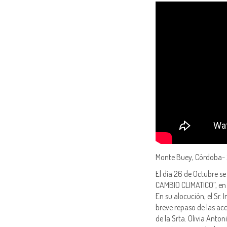
Monte Buey, Córdoba- 
El día 26 de Octubre s
CAMBIO CLIMATICO”, en e
En su alocución, el Sr. 
breve repaso de las acc
de la Srta. Olivia Anto