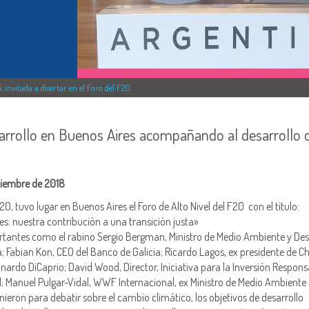
invitada a disertar en el Foro del F20
arrollo en Buenos Aires acompañando al desarrollo 
tiembre de 2018
0, tuvo lugar en Buenos Aires el Foro de Alto Nivel del F20 con el título:
s: nuestra contribución a una transición justa»
tantes como el rabino Sergio Bergman, Ministro de Medio Ambiente y Des
; Fabian Kon, CEO del Banco de Galicia; Ricardo Lagos, ex presidente de Chi
ardo DiCaprio; David Wood, Director, Iniciativa para la Inversión Respons
; Manuel Pulgar-Vidal, WWF Internacional, ex Ministro de Medio Ambiente 
unieron para debatir sobre el cambio climático, los objetivos de desarrollo