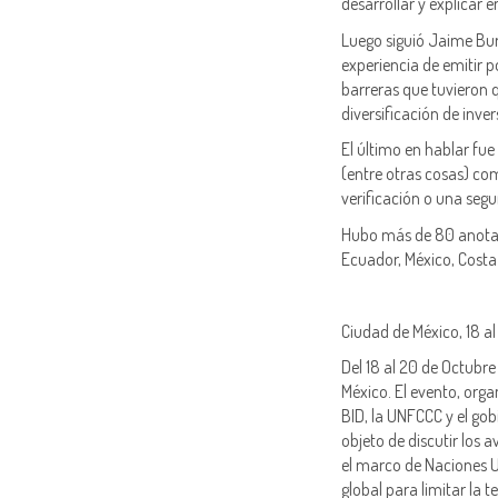
desarrollar y explicar 
Luego siguió Jaime Bur
experiencia de emitir 
barreras que tuvieron q
diversificación de inver
El último en hablar fu
(entre otras cosas) co
verificación o una seg
Hubo más de 80 anotad
Ecuador, México, Costa 
Ciudad de México, 18 a
Del 18 al 20 de Octubre
México. El evento, org
BID, la UNFCCC y el gob
objeto de discutir los 
el marco de Naciones U
global para limitar la