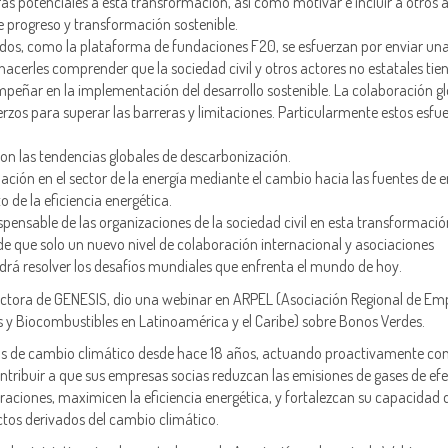
ras potenciales a esta transformación, así como motivar e incluir a otros 
e progreso y transformación sostenible.
dos, como la plataforma de fundaciones F20, se esfuerzan por enviar una
 hacerles comprender que la sociedad civil y otros actores no estatales tie
mpeñar en la implementación del desarrollo sostenible. La colaboración g
uerzos para superar las barreras y limitaciones. Particularmente estos esfu
on las tendencias globales de descarbonización.
ación en el sector de la energía mediante el cambio hacia las fuentes de e
 de la eficiencia energética.
ispensable de las organizaciones de la sociedad civil en esta transformació
 que solo un nuevo nivel de colaboración internacional y asociaciones
rá resolver los desafíos mundiales que enfrenta el mundo de hoy.
ectora de GENESIS, dio una webinar en ARPEL (Asociación Regional de Em
as y Biocombustibles en Latinoamérica y el Caribe) sobre Bonos Verdes.
s de cambio climático desde hace 18 años, actuando proactivamente con
ontribuir a que sus empresas socias reduzcan las emisiones de gases de ef
raciones, maximicen la eficiencia energética, y fortalezcan su capacidad 
tos derivados del cambio climático.