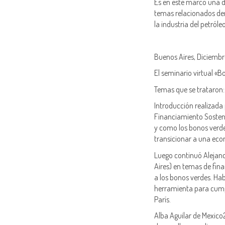
Es en este marco una de
temas relacionados den
la industria del petról
Buenos Aires, Diciembr
El seminario virtual «B
Temas que se trataron:
Introducción realizada
Financiamiento Sosteni
y como los bonos verde
transicionar a una ec
Luego continuó Alejan
Aires) en temas de fin
a los bonos verdes. Hab
herramienta para cump
París.
Alba Aguilar de Mexico