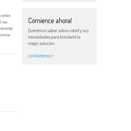
o entre
Comience ahora!
, esa
mbiental:
Queremos saber sobre usted y sus
nómica
necesidades para brindarle la
mejor solución.
contáctenos +