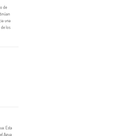
so de
ntinúan
cia una
 de los
ua. Esta
del Agua