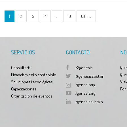
1
2
3
4
›
10
Última
SERVICIOS
CONTACTO
NO
Consultoría
/2genesis
Qui
Financiamiento sostenible
Qué
@genesissustain
Soluciones tecnológicas
Visi
/genesisarg
Capacitaciones
Por
/genesisarg
Organización de eventos
/genesissustain