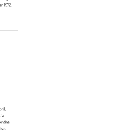
en 1972.
ril,
Día
entina,
íses