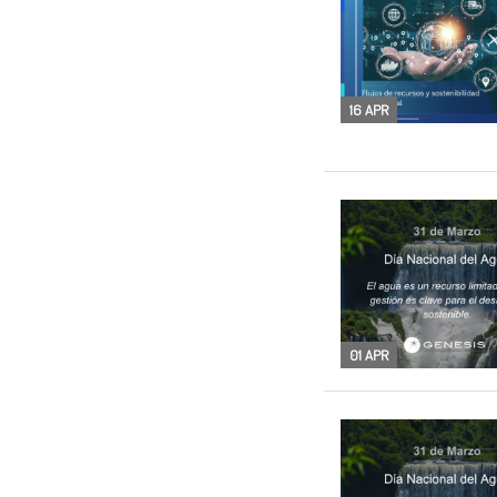
16 APR
01 APR