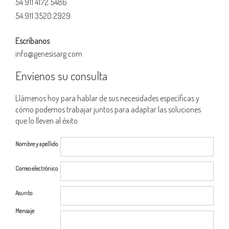
54 911 4172 5486
54.911 3520.2929
Escríbanos
info@genesisarg.com
Envíenos su consulta
Llámenos hoy para hablar de sus necesidades específicas y
cómo podemos trabajar juntos para adaptar las soluciones
que lo lleven al éxito.
Nombre y apellido
Correo electrónico
Asunto
Mensaje