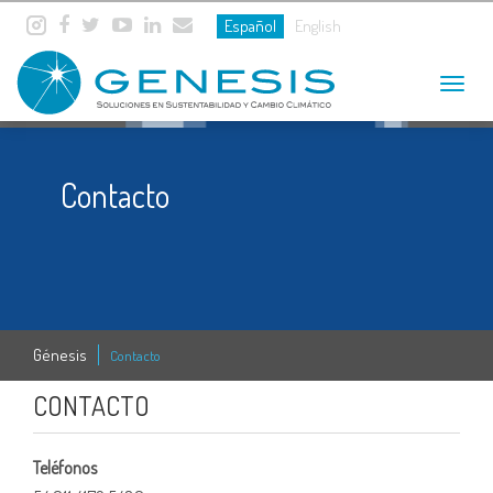
Español
English
Toggle
navigat
Contacto
Génesis
Contacto
CONTACTO
Teléfonos