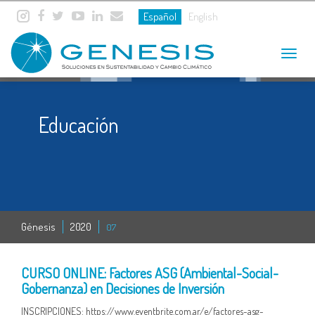
Español
English
Toggle
navigat
Educación
Génesis
2020
07
22 JUL
CURSO ONLINE: Factores ASG (Ambiental-Social-
Gobernanza) en Decisiones de Inversión
INSCRIPCIONES: https://www.eventbrite.com.ar/e/factores-asg-