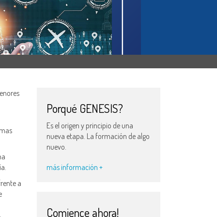
menores
Porqué GENESIS?
Es el origen y principio de una
emas
nueva etapa. La formación de algo
nuevo.
na
más información +
ía.
frente a
e
Comience ahora!