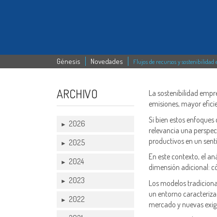
Génesis
Novedades
Flujos de recursos y sostenibilidad
ARCHIVO
La sostenibilidad empr
emisiones, mayor eficie
Si bien estos enfoque
2026
►
relevancia una perspec
productivos en un sent
2025
►
En este contexto, el an
2024
►
dimensión adicional: c
2023
►
Los modelos tradicional
un entorno caracteriza
2022
►
mercado y nuevas exige