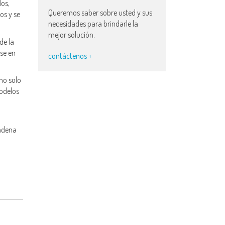
dos,
Queremos saber sobre usted y sus
os y se
necesidades para brindarle la
mejor solución.
de la
rse en
contáctenos +
no solo
modelos
cadena