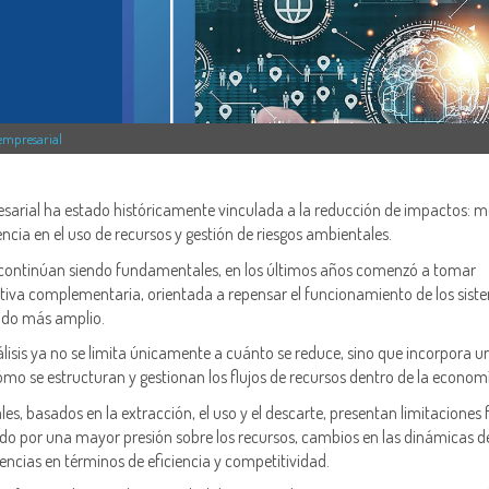
 empresarial
esarial ha estado históricamente vinculada a la reducción de impactos: 
ncia en el uso de recursos y gestión de riesgos ambientales.
s continúan siendo fundamentales, en los últimos años comenzó a tomar
tiva complementaria, orientada a repensar el funcionamiento de los sist
ido más amplio.
álisis ya no se limita únicamente a cuánto se reduce, sino que incorpora u
ómo se estructuran y gestionan los flujos de recursos dentro de la econom
es, basados en la extracción, el uso y el descarte, presentan limitaciones 
do por una mayor presión sobre los recursos, cambios en las dinámicas d
ncias en términos de eficiencia y competitividad.