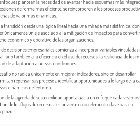
os enfoques plantean la necesidad de avanzar hacia esquemas más integra
estionen de forma más eficiente, se reincorporen a los procesos productiv
denas de valor más dinámicas.
a transición desde una lógica lineal hacia una mirada más sistémica, don
 ser únicamente un eje asociado a la mitigación de impactos para converti
ño económico y operativo de las organizaciones.
 de decisiones empresariales comienza a incorporar variables vinculadas 
 sino también a la eficiencia en el uso de recursos, la resiliencia de los 
dad de adaptación a nuevas condiciones.
esafío no radica únicamente en mejorar indicadores, sino en desarrollar
rmitan repensar sus procesos, identificar oportunidades a lo largo de la 
uevas dinámicas del entorno.
ución de la agenda de sostenibilidad apunta hacia un enfoque cada vez más
tión de los flujos de recursos se convierte en un elemento clave para la
o plazo.