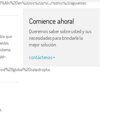
C3%A1n%20en%20los%20a%C3%B1os%20siguientes.
Comience ahora!
Queremos saber sobre usted y sus
tra que
necesidades para brindarle la
entes.
mejor solución.
sistema.
gap-
contáctenos +
id%20global%20catastrophe.
s