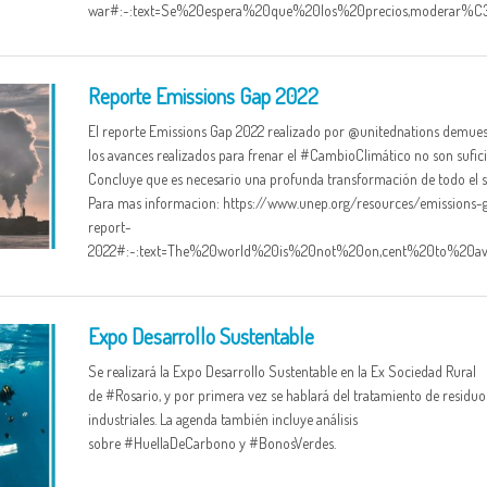
war#:~:text=Se%20espera%20que%20los%20precios,moderar%
Reporte Emissions Gap 2022
El reporte Emissions Gap 2022 realizado por @unitednations demues
los avances realizados para frenar el #CambioClimático no son sufici
Concluye que es necesario una profunda transformación de todo el 
Para mas informacion: https://www.unep.org/resources/emissions-
report-
2022#:~:text=The%20world%20is%20not%20on,cent%20to%20avo
Expo Desarrollo Sustentable
Se realizará la Expo Desarrollo Sustentable en la Ex Sociedad Rural
de #Rosario, y por primera vez se hablará del tratamiento de residuo
industriales. La agenda también incluye análisis
sobre #HuellaDeCarbono y #BonosVerdes.