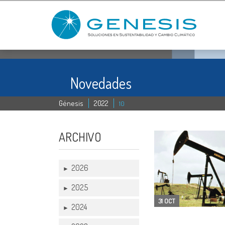
Novedades
Génesis
2022
10
ARCHIVO
2026
►
2025
►
31 OCT
2024
►