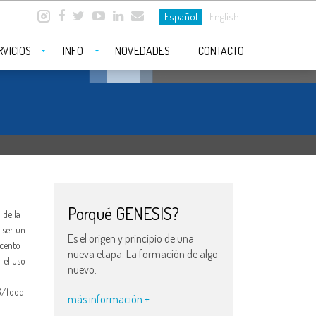
Español
English
RVICIOS
INFO
NOVEDADES
CONTACTO
Porqué GENESIS?
 de la
 ser un
Es el origen y principio de una
acento
nueva etapa. La formación de algo
 el uso
nuevo.
6/food-
más información +