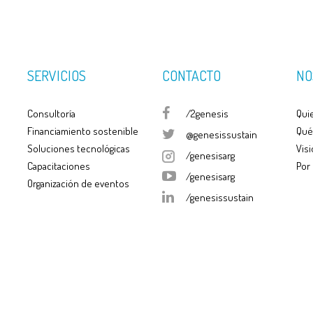
SERVICIOS
CONTACTO
NO
Consultoría
/2genesis
Qui
Financiamiento sostenible
Qué
@genesissustain
Soluciones tecnológicas
Visi
/genesisarg
Capacitaciones
Por
/genesisarg
Organización de eventos
/genesissustain