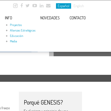
Español
English
INFO
NOVEDADES
CONTACTO
Proyectos
Alianzas Estratégicas
Educación
Media
Porqué GENESIS?
e freeze
Es el origen y principio de una