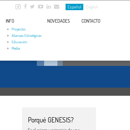
Español
English
INFO
NOVEDADES
CONTACTO
Proyectos
Alianzas Estratégicas
Educación
Media
Porqué GENESIS?
Es el origen y principio de una