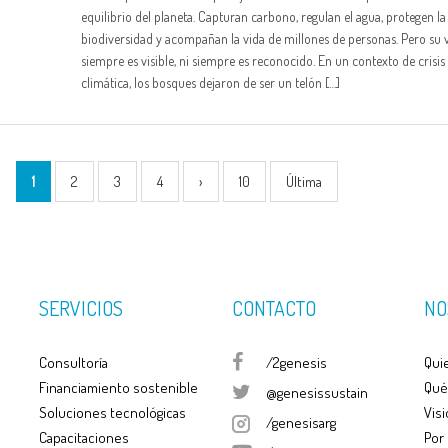
equilibrio del planeta. Capturan carbono, regulan el agua, protegen la
biodiversidad y acompañan la vida de millones de personas. Pero su 
siempre es visible, ni siempre es reconocido. En un contexto de crisis
climática, los bosques dejaron de ser un telón […]
1
2
3
4
›
10
Última
SERVICIOS
CONTACTO
NO
Consultoría
/2genesis
Qui
Financiamiento sostenible
Qué
@genesissustain
Soluciones tecnológicas
Visi
/genesisarg
Capacitaciones
Por