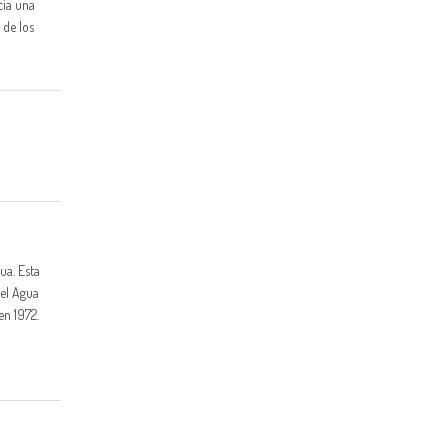
cia una
 de los
ua. Esta
del Agua
en 1972.