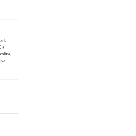
ril,
Día
entina,
íses