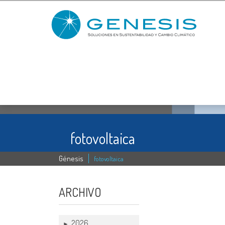
fotovoltaica
Génesis
fotovoltaica
22 APR
ARCHIVO
2026
►