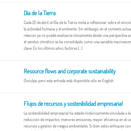
Día de la Tierra
Cada 22 de abril, el Día de la Tierra invita a reflexionar sobre el víncul
la actividad humana y el ambiente. Sin embargo, en el contexto actual
relación ya no puede analizarse únicamente desde una perspectiva a
el cambio climático se ha consolidado como una variable macroeco
clave. En los últimos años, factores […]
Resource flows and corporate sustainability
Disculpa, pero esta entrada está disponible sólo en English.
Flujos de recursos y sostenibilidad empresarial
La sostenibilidad empresarial ha estado históricamente vinculada a la
reducción de impactos: menores emisiones, mayor eficiencia en el u
recursos y gestión de riesgos ambientales. Si bien estos enfoques co