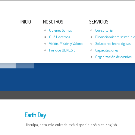
INICIO
NOSOTROS
SERVICIOS
Quienes Somos
Consultoría
Qué Hacemos
Financiamiento sostenible
Visión, Misión y Valores
Soluciones tecnológicas
Por qué GENESIS
Capacitaciones
Organización de eventos
Earth Day
Disculpa, pero esta entrada está disponible sólo en English.