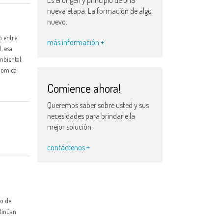
nueva etapa. La formación de algo
nuevo.
o entre
más información +
, esa
mbiental:
nómica
Comience ahora!
Queremos saber sobre usted y sus
necesidades para brindarle la
mejor solución.
contáctenos +
so de
ntinúan