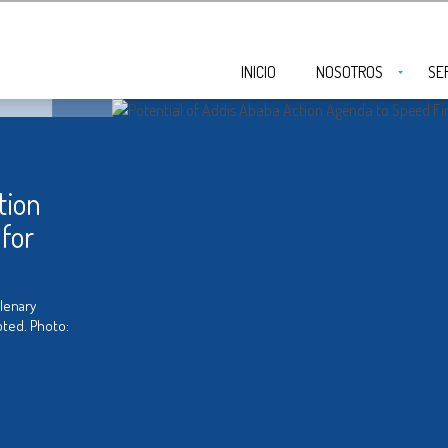
INICIO
NOSOTROS
SE
tion
for
lenary
ted. Photo: