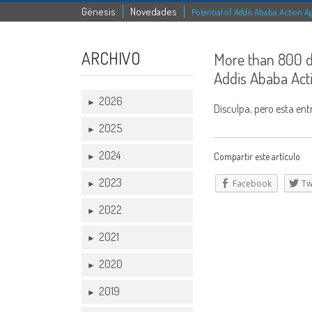
Génesis
Novedades
Potential of Addis Ababa Action 
ARCHIVO
More than 800 de
Addis Ababa Act
2026
►
Disculpa, pero esta ent
2025
►
2024
Compartir este artículo
►
2023
Facebook
Tw
►
2022
►
2021
►
2020
►
2019
►