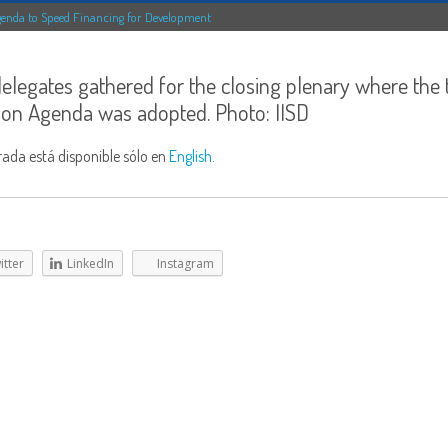
Agenda to Speed Financing for Development
legates gathered for the closing plenary where the 
ion Agenda was adopted. Photo: IISD
rada está disponible sólo en
English
.
itter
LinkedIn
Instagram