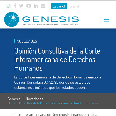
Español
English
Toggle
navigat
NOVEDADES
Opinión Consultiva de la Corte
Interamericana de Derechos
Humanos
La Corte Interamericana de Derechos Humanos emitió la
Opinión Consultiva OC-32/25 donde se establecen
estándares climáticos que los Estados deben…
Génesis
Novedades
Opinión Consultiva de la Corte Interamericana de Derechos Humanos
La Corte Interamericana de Derechos Humanos emitió la