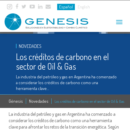
Español
English
Toggle
navigat
NOVEDADES
Los créditos de carbono en el
sector de Oil & Gas
La industria del petróleo y gas en Argentina ha comenzado
a considerar los créditos de carbono como una
herramienta clave…
Génesis
Novedades
Los créditos de carbono en el sector de Oil & Gas
La industria del petróleo y gas en Argentina ha comenzado a
considerar los créditos de carbono como una herramienta
clave para afrontar los retos de la transición energética. Según