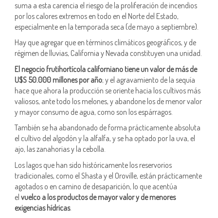
suma a esta carencia el riesgo de la proliferación de incendios
por los calores extremos en todo en el Norte del Estado,
especialmente en la temporada seca (de mayo a septiembre).
Hay que agregar que en términos climáticos geográficos, y de
régimen de lluvias, California y Nevada constituyen una unidad.
El negocio frutihortícola californiano tiene un valor de más de
U$S 50.000 millones por año
; y el agravamiento de la sequía
hace que ahora la producción se oriente hacia los cultivos más
valiosos, ante todo los melones, y abandone los de menor valor
y mayor consumo de agua, como son los espárragos.
También se ha abandonado de forma prácticamente absoluta
el cultivo del algodón y la alfalfa, y se ha optado por la uva, el
ajo, las zanahorias y la cebolla.
Los lagos que han sido históricamente los reservorios
tradicionales, como el Shasta y el Oroville, están prácticamente
agotados o en camino de desaparición, lo que acentúa
el
vuelco a los productos de mayor valor y de menores
exigencias hídricas
.