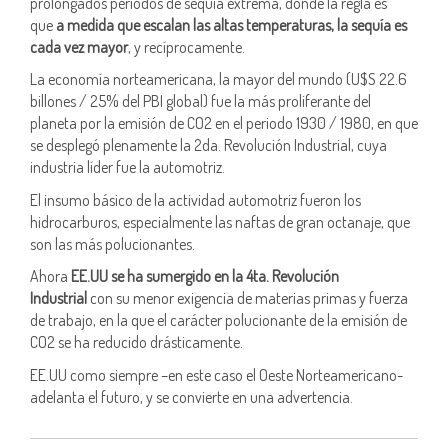
prolongados periodos de sequía extrema, donde la regla es
que
a medida que escalan las altas temperaturas, la sequía es
cada vez mayor
, y recíprocamente.
La economía norteamericana, la mayor del mundo (U$S 22.6
billones / 25% del PBI global) fue la más proliferante del
planeta por la emisión de CO2 en el periodo 1930 / 1980, en que
se desplegó plenamente la 2da. Revolución Industrial, cuya
industria líder fue la automotriz.
El insumo básico de la actividad automotriz fueron los
hidrocarburos, especialmente las naftas de gran octanaje, que
son las más polucionantes.
Ahora
EE.UU se ha sumergido en la 4ta. Revolución
Industrial
con su menor exigencia de materias primas y fuerza
de trabajo, en la que el carácter polucionante de la emisión de
CO2 se ha reducido drásticamente.
EE.UU como siempre –en este caso el Oeste Norteamericano-
adelanta el futuro, y se convierte en una advertencia.