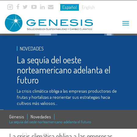
Español
English
Toggle
navigat
NOVEDADES
La sequía del oeste
norteamericano adelanta el
futuro
La crisis climática obliga a las empresas productoras de
frutas y hortalizas a reorientar sus estrategias hacia
cultivos más valiosos…
Génesis
Novedades
La sequía del oeste norteamericano adelanta el futuro
La crisis climática obliga a las empresas