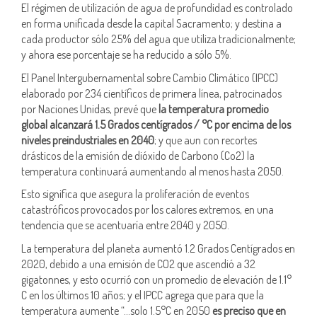
El régimen de utilización de agua de profundidad es controlado
en forma unificada desde la capital Sacramento; y destina a
cada productor sólo 25% del agua que utiliza tradicionalmente;
y ahora ese porcentaje se ha reducido a sólo 5%.
El Panel Intergubernamental sobre Cambio Climático (IPCC)
elaborado por 234 científicos de primera línea, patrocinados
por Naciones Unidas, prevé que
la temperatura promedio
global alcanzará 1.5 Grados centígrados / °C por encima de los
niveles preindustriales en 2040
; y que aun con recortes
drásticos de la emisión de dióxido de Carbono (Co2) la
temperatura continuará aumentando al menos hasta 2050.
Esto significa que asegura la proliferación de eventos
catastróficos provocados por los calores extremos, en una
tendencia que se acentuaría entre 2040 y 2050.
La temperatura del planeta aumentó 1.2 Grados Centígrados en
2020, debido a una emisión de CO2 que ascendió a 32
gigatonnes, y esto ocurrió con un promedio de elevación de 1.1°
C en los últimos 10 años; y el IPCC agrega que para que la
temperatura aumente “…solo 1.5°C en 2050
es preciso que en