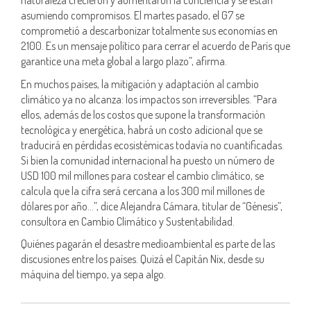
naturaleza crecieron y aumentaron la conciencia y se están
asumiendo compromisos. El martes pasado, el G7 se
comprometió a descarbonizar totalmente sus economías en
2100. Es un mensaje político para cerrar el acuerdo de París que
garantice una meta global a largo plazo”, afirma.
En muchos países, la mitigación y adaptación al cambio
climático ya no alcanza: los impactos son irreversibles. “Para
ellos, además de los costos que supone la transformación
tecnológica y energética, habrá un costo adicional que se
traducirá en pérdidas ecosistémicas todavía no cuantificadas.
Si bien la comunidad internacional ha puesto un número de
USD 100 mil millones para costear el cambio climático, se
calcula que la cifra será cercana a los 300 mil millones de
dólares por año…”, dice Alejandra Cámara, titular de “Génesis”,
consultora en Cambio Climático y Sustentabilidad.
Quiénes pagarán el desastre medioambiental es parte de las
discusiones entre los países. Quizá el Capitán Nix, desde su
máquina del tiempo, ya sepa algo.