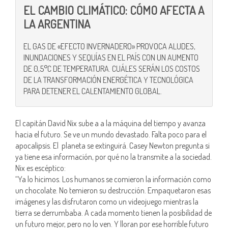
EL CAMBIO CLIMÁTICO: CÓMO AFECTA A
LA ARGENTINA
EL GAS DE «EFECTO INVERNADERO» PROVOCA ALUDES,
INUNDACIONES Y SEQUÍAS EN EL PAÍS CON UN AUMENTO
DE 0,5°C DE TEMPERATURA. CUÁLES SERÁN LOS COSTOS
DE LA TRANSFORMACIÓN ENERGÉTICA Y TECNOLÓGICA
PARA DETENER EL CALENTAMIENTO GLOBAL.
El capitán David Nix sube a a la máquina del tiempo y avanza
hacia el futuro. Se ve un mundo devastado. Falta poco para el
apocalipsis. El planeta se extinguirá. Casey Newton pregunta si
ya tiene esa información, por qué no la transmite a la sociedad.
Nix es escéptico:
“Ya lo hicimos. Los humanos se comieron la información como
un chocolate. No temieron su destrucción. Empaquetaron esas
imágenes y las disfrutaron como un videojuego mientras la
tierra se derrumbaba. A cada momento tienen la posibilidad de
un futuro mejor, pero no lo ven. Y lloran por ese horrible futuro