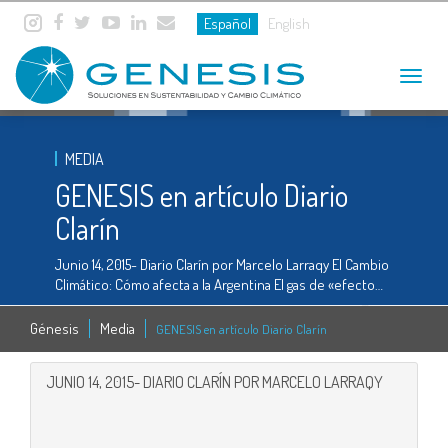
Español
English
Toggle
navigat
MEDIA
GENESIS en artículo Diario
Clarín
Junio 14, 2015- Diario Clarín por Marcelo Larraqy El Cambio
Climático: Cómo afecta a la Argentina El gas de «efecto…
Génesis
Media
GENESIS en artículo Diario Clarín
JUNIO 14, 2015- DIARIO CLARÍN POR MARCELO LARRAQY