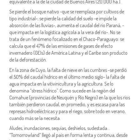
equivalente a la de la ciudad de Buenos Aires (20.000 ha.).
Se pierde el bosque nativo -que se reemplaza por cultivos de
tipo industrial-; se pierde la calidad del suelo -e impide la
absorción de las lluvias-, aumenta el caudal del río Paraná, -
que impacta en la logística agrícola a la vera del río-. No se
trata de un fenómeno focalizado en el Chaco-Paraguayo: se
calcula que el 47% de las emisiones de gases de efecto
invernadero (GEIs) de América Latina y el Caribe son producto
de la deforestación.
En la zona de Cuyo, la falta de nieve en las cumbres -se perdió
el 50% del caudal hídrico en el último medio siglo- la falta de
agua impacta en la vitivinicultura y la agricultura. Se lo
denomina “stress hídrico”. Como sucede en la región del
Comahue (provincias de Neuquén y Río Negro) en la que los ríos
también perdieron caudal, en promedio, y es escasa para las
represas hidroeléctricas y para el riego, sobre todo en verano,
cuando más se la necesita.
Aludes, inundaciones, sequías, deshielos, sudestada…
“Tomorrowland” llegó al país en forma lenta y continua, desde