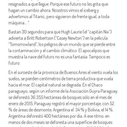
resignados a que llegue. Porque ese futuro no les grita que
hagan un cambio ahora. Nosotros vimos el iceberg y
advertimos al Titanic, pero siguieron de frente igual, a toda
máquina… ”.
Bastan 30 segundos para que Hugh Laurie (el “capitán Nix”)
advierta a Britt Robertson (“Casey Newton”) en la película
“Tomorrowland”, los peligros de un mundo que se pierde entre
la contaminación y el cambio climático. El apocalipsis que
muestra la nave del futuro no es una fantasía. Tampoco es
futuro.
En el suroeste de la provincia de Buenos Aires el viento vuela los
suelos, se pierden centímetros de tierra productiva que vuela
hacia el mar. El capital natural se degrada. En el Chaco
paraguayo, según un informe de la Asociación Guyra Paraguay,
se deforestó 36.355 hectáreas de bosques sólo en el mes de
enero de 2015. Paraguay registró el mayor porcentaje, con 52
% de áreas de desmonte, Argentina el 34 % y Bolivia, el 14 %.
Argentina deforestó 400 hectáreas por día. A ese ritmo, en
menos de dos meses se deforesta una superficie de bosques