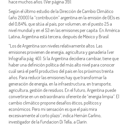
hace muchos años. (Ver página 39).
Según el último estudio de la Dirección de Cambio Climático
(año 2000) la “contribución” argentina en la emisión de GEIs es
del 0,84%, que sitúa al país, por volumen, en el puesto 25 a
nivel mundial y en el 53 en las emisiones per capita. En América
Latina, Argentina está tercera, después de México y Brasil.
“Los de Argentina son niveles relativamente altos. Las
emisiones provienen de energía, agricultura y ganadería (ver
Infografía pág. 40). Si la Argentina decidiera cambiar, tiene que
haber una definición política del más alto nivel para conocer
cuál será el perfil productivo del país en los próximos treinta
años. Para reducir las emisiones hay que transformar la
generación de energía, en la infraestructura, en transporte,
agricultura, gestión de residuos. En el futuro, Argentina puede
convertirse en un extraordinario oferente de “energía limpia”. El
cambio climático propone desafíos éticos, políticos y
económicos. Pero mi sensación es que el país mira
excesivamente al corto plazo”, indica Hernán Carlino,
investigador de la Fundacion Di Tella, a Clarín.