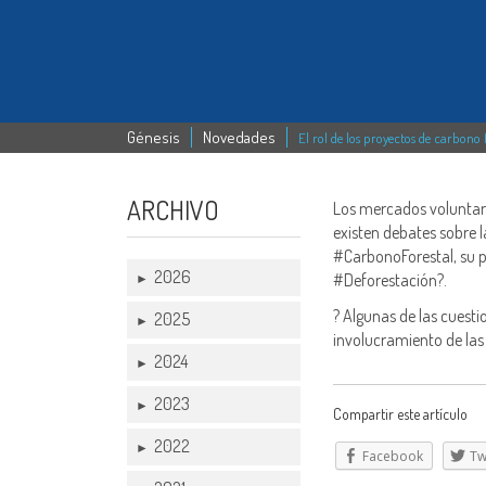
Génesis
Novedades
El rol de los proyectos de carbono 
ARCHIVO
Los mercados voluntari
existen debates sobre l
#CarbonoForestal, su p
2026
#Deforestación?.
►
? Algunas de las cuesti
2025
►
involucramiento de las
2024
►
2023
►
Compartir este artículo
2022
►
Facebook
Tw