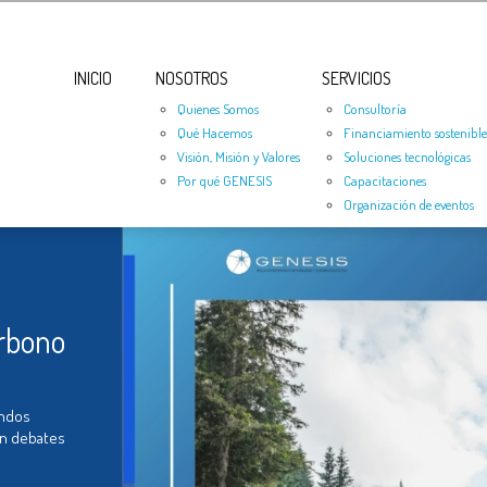
INICIO
NOSOTROS
SERVICIOS
Quienes Somos
Consultoría
Qué Hacemos
Financiamiento sostenible
Visión, Misión y Valores
Soluciones tecnológicas
Por qué GENESIS
Capacitaciones
Organización de eventos
arbono
ondos
en debates