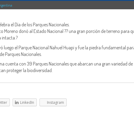
Argentina
lebra el Día de los Parques Nacionales.
sco Moreno donó al Estado Nacional ?? una gran porción de terreno para q
 intacta.?
uyó luego el Parque Nacional Nahuel Huapi y fue la piedra fundamental par
de Parques Nacionales.
na cuenta con 39 Parques Nacionales que abarcan una gran variedad de
an proteger la biodiversidad.
itter
LinkedIn
Instagram