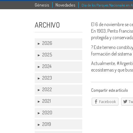
Génesis
Novedades
Día de los Parques Nacionales en 
ARCHIVO
El 6 de noviembre se ce
En 1903, Perito Franci
protegida y conservada
2026
►
? Este terreno constit
formación del sistema 
2025
►
Actualmente, #Argenti
2024
►
ecosistemas y que busc
2023
►
2022
►
Compartir este artículo
2021
►
Facebook
Tw
2020
►
2019
►