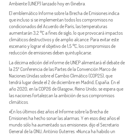
Ambiente (UNEP) lanzado hoy en Ginebra.
El emblemático Informe sobre la Brecha de Emisiones indica
que incluso si se implementan todos los compromisos no
condicionados del Acuerdo de París, las temperaturas
aumentarán 3,2 °C a fines de siglo, lo que provocará impactos
climáticos destructivos y de amplio alcance. Para evitar este
escenario y lograr el objetivo de 1,5 °C, los compromisos de
reducción de emisiones deben quintuplicarse.
La décima edición del informe de UNEP alimentará el debate de
la 25ª Conferencia de las Partes de la Convención Marco de
Naciones Unidas sobre el Cambio Climático (COP25), que
tendrá lugar desde el 2 de diciembre en Madrid, España. En el
año 2020, en la COP26 de Glasgow, Reino Unido, se espera que
las naciones fortalezcan la ambición de sus compromisos
climáticos.
«En los últimos diez años el Informe sobre la Brecha de
Emisiones ha hecho sonar las alarmas. Y en esos diez años el
mundo sólo ha aumentado sus emisiones», dijo el Secretario
General de la ONU, António Guterres. «Nunca ha habido un