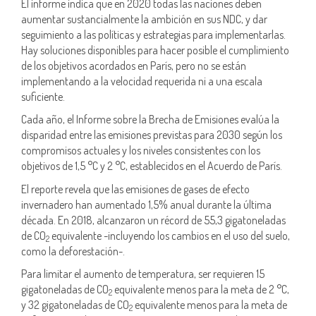
El informe indica que en 2020 todas las naciones deben
aumentar sustancialmente la ambición en sus NDC, y dar
seguimiento a las políticas y estrategias para implementarlas.
Hay soluciones disponibles para hacer posible el cumplimiento
de los objetivos acordados en París, pero no se están
implementando a la velocidad requerida ni a una escala
suficiente.
Cada año, el Informe sobre la Brecha de Emisiones evalúa la
disparidad entre las emisiones previstas para 2030 según los
compromisos actuales y los niveles consistentes con los
objetivos de 1,5 °C y 2 °C, establecidos en el Acuerdo de París.
El reporte revela que las emisiones de gases de efecto
invernadero han aumentado 1,5% anual durante la última
década. En 2018, alcanzaron un récord de 55,3 gigatoneladas
de CO
equivalente -incluyendo los cambios en el uso del suelo,
2
como la deforestación-.
Para limitar el aumento de temperatura, ser requieren 15
gigatoneladas de CO
equivalente menos para la meta de 2 °C,
2
y 32 gigatoneladas de CO
equivalente menos para la meta de
2