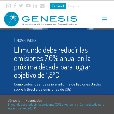
Español
English
Toggle
navigat
NOVEDADES
El mundo debe reducir las
emisiones 7,6% anual en la
próxima década para lograr
objetivo de 1,5ºC
Como todos los años salíó el informe de Naciones Unidas
sobre la Brecha de emisiones de CO2
Génesis
Novedades
El mundo debe reducir las emisiones 7,6% anual en la próxima década para
lograr objetivo de 1,5ºC