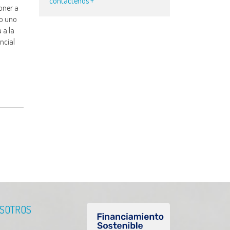
contáctenos +
oner a
do uno
 a la
ncial
SOTROS