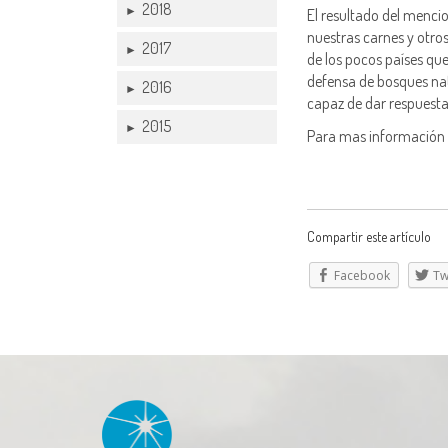
2018
►
El resultado del menci
nuestras carnes y otro
2017
►
de los pocos países qu
defensa de bosques nat
2016
►
capaz de dar respuesta
2015
►
Para mas información
Compartir este artículo
Facebook
Tw