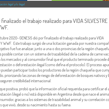
ción legal y/o ilegal
finalizado el trabajo realizado para VIDA SILVESTRE
WWF.
tubre 2020- GENESIS dió por finalizado el trabajo realizado para VIDA
 WWF. Este trabajo surgió de una licitación ganada por nuestra compañ
etivo fue fue analizar, junto a una o dos provincias de la región chaqueñ
es posible contar con un sistema de trazabilidad de la cadena de carne va
 los mercados y al consumidor final que el producto terminado procede 
stación o deforestación ilegal (como defina el protocolo). El proceso apu
e puedan participar todos los productores de la región chaqueña que cum
do, priorizando las zonas de riesgo de deforestación de bosques nativos y
aseguren credibilidad internacional.
ue positiva, probó que la información oficial requerida para certificar el 
estación (ilegal o no) está disponible en Argentina desde que nace el anim
onsumidor, gracias a los sistemas de trazabilidad animal y su correlación 
os que vivió, desde su nacimiento hasta su faena.