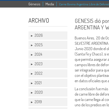
Génesis
Media
Carne Bovina Argentina Libre de Deforesta
ARCHIVO
GENESIS dió por 
ARGENTINA Y 
2026
►
Buenos Aires, 20 de Oc
SILVESTRE ARGENTINA Y
2025
►
Junio 2020 donde el obj
(Santa Fe y Chaco), si 
2024
►
que permita asegurar a
2023
►
campos libres de defore
ser integrador para qu
2022
►
con el objetivo plantea
en datos oficiales que 
2021
►
La conclusión fue más q
2020
►
de carne libre de defor
que la carne llega al c
2019
►
uno de los predios en l