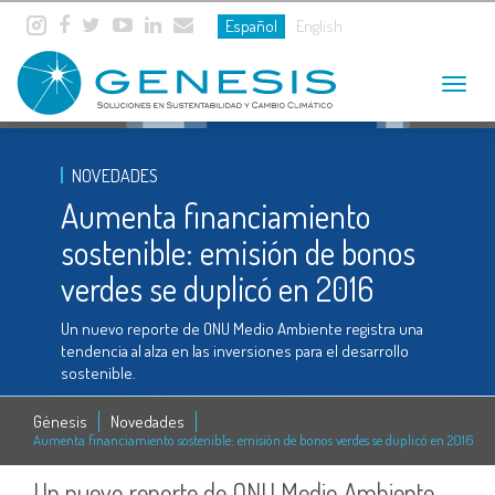
Español
English
Toggle
navigat
NOVEDADES
Aumenta financiamiento
sostenible: emisión de bonos
verdes se duplicó en 2016
Un nuevo reporte de ONU Medio Ambiente registra una
tendencia al alza en las inversiones para el desarrollo
sostenible.
Génesis
Novedades
Aumenta financiamiento sostenible: emisión de bonos verdes se duplicó en 2016
Un nuevo reporte de ONU Medio Ambiente