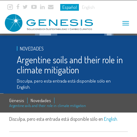
Español
English
Toggle
navigat
NOVEDADES
Argentine soils and their role in
climate mitigation
Disculpa, pero esta entrada está disponible sólo en
English.
Génesis
Novedades
Argentine soils and their role in climate mitigation
Disculpa, pero esta entrada está disponible sólo en
English
.