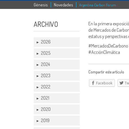
Génesis
Novedades
Argentina Carbon Forum
ARCHIVO
En la primera exposici
de Mercados de Carbono
estatus y perspectivas 
2026
►
#MercadosDeCarbono 
#AcciónClimática
2025
►
2024
►
Compartir este artículo
2023
►
Facebook
Tw
2022
►
2021
►
2020
►
2019
►